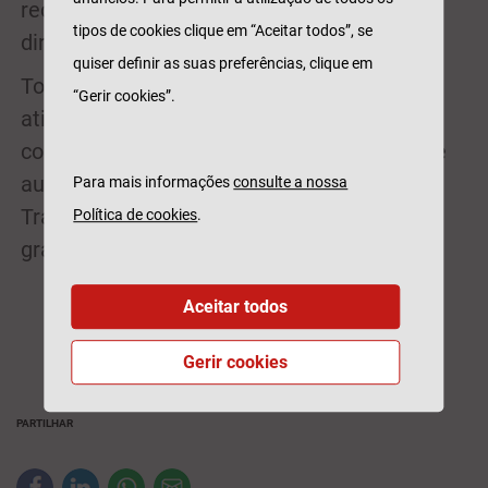
reconhecidos, refere Emmanuel Lesueur,
tipos de cookies clique em “Aceitar todos”, se
diretor de marketing da Tranquilidade.
quiser definir as suas preferências, clique em
Todos os bons condutores, que forem
“Gerir cookies”.
atingindo, ao longo do próximo ano, esta
condição de 50 anos sem qualquer acidente
automóvel, serão contactados pela
Para mais informações
consulte a nossa
Tranquilidade e irão ver renovada
Política de cookies
.
gratuitamente a sua apólice de seguro.
Aceitar todos
Gerir cookies
PARTILHAR