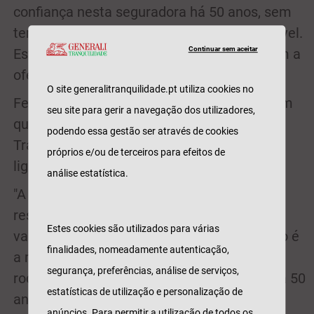
confiança nesta seguradora há 50 anos, sem
terem registado qualquer acidente automóvel.
Continuar sem aceitar
Estes clientes especiais são premiados com a
oferta de um ano do seu seguro.
O site generalitranquilidade.pt utiliza cookies no
Feito o balanço de um ano de campanha, em
seu site para gerir a navegação dos utilizadores,
que já foram premiados 270 clientes, a
podendo essa gestão ser através de cookies
Tranquilidade quer continuar a celebrar as
próprios e/ou de terceiros para efeitos de
ligações duradouras e a condução segura.
análise estatística.
"A lealdade à marca e o comportamento
responsável ao volante dos clientes são
Estes cookies são utilizados para várias
valorizados pela Tranquilidade. A prevenção é
finalidades, nomeadamente autenticação,
a melhor forma de reduzir a sinistralidade
segurança, preferências, análise de serviços,
rodoviária e clientes que estão connosco há 50
estatísticas de utilização e personalização de
anos sem acidentes merecem ser
anúncios. Para permitir a utilização de todos os