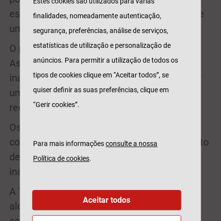
Estes cookies são utilizados para várias
específicos do alojamento, como a queda de
finalidades, nomeadamente autenticação,
uma prateleira ou um prego saído do chão.
segurança, preferências, análise de serviços,
estatísticas de utilização e personalização de
O produto inclui também um Serviço de
anúncios. Para permitir a utilização de todos os
Assistência ao Realojamento, em caso de
tipos de cookies clique em “Aceitar todos”, se
inabitabilidade no AL, que ajuda a encontrar
quiser definir as suas preferências, clique em
um novo alojamento para os hóspedes e
“Gerir cookies”.
reembolsa as despesas.
Os clientes têm ainda ao seu dispor uma
cobertura facultativa de perda de rendimento
Para mais informações
consulte a nossa
devido ao cancelamento de reservas por
Política de cookies
.
inabitabilidade do AL.
A Tranquilidade assegura um negócio de
Aceitar todos
alojamento local mais protegido, com uma