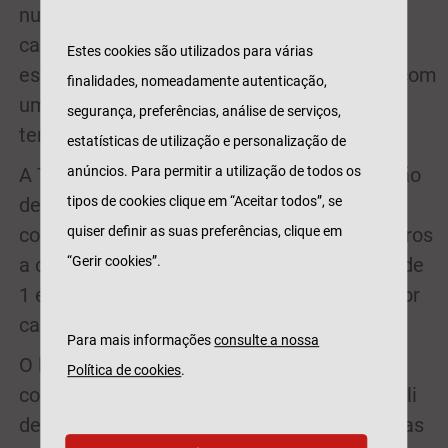
numa unidade de cuidados intensivos,
causada por infeção de Covid-19. O produto
Estes cookies são utilizados para várias
estará em comercialização até 14 de abril com
finalidades, nomeadamente autenticação,
um preço de 19,90 euros por colaborador e
segurança, preferências, análise de serviços,
tem cobertura válida durante 90 dias.
estatísticas de utilização e personalização de
anúncios. Para permitir a utilização de todos os
A Tranquilidade, Generali e AdvanceCare irão
tipos de cookies clique em “Aceitar todos”, se
desde já abranger todos os seus
quiser definir as suas preferências, clique em
colaboradores com este seguro e, nos seguros
“Gerir cookies”.
a comercializar, irão contribuir com o valor de
1 euro para a Cruz Vermelha Portuguesa, por
cada colaborador segurado.
Para mais informações
consulte a nossa
O lançamento deste produto insere-se num
Política de cookies
.
conjunto de ações da Tranquilidade/Generali
de apoio às famílias e empresas portuguesas