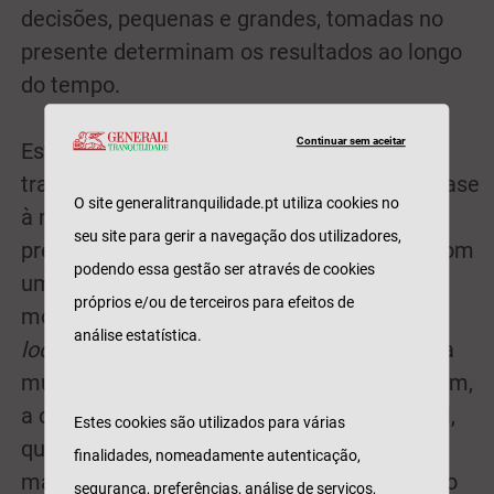
decisões, pequenas e grandes, tomadas no
presente determinam os resultados ao longo
do tempo.
Continuar sem aceitar
Esta campanha rompe com a abordagem
tradicional do setor dos seguros, ao dar ênfase
O site generalitranquilidade.pt utiliza cookies no
à necessidade da tomada de decisão no
seu site para gerir a navegação dos utilizadores,
presente para garantir um futuro melhor. Com
podendo essa gestão ser através de cookies
uma abordagem criativa assente em
próprios e/ou de terceiros para efeitos de
momentos reais do quotidiano e num
análise estatística.
look&feel
humanizado, ritmada pela famosa
música "Right here, right now", do Fatboy Slim,
a campanha combina um filme institucional,
Estes cookies são utilizados para várias
que apresenta o novo posicionamento da
finalidades, nomeadamente autenticação,
marca, com peças mais curtas dedicadas ao
segurança, preferências, análise de serviços,