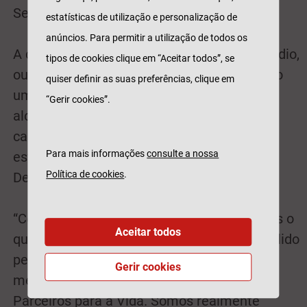
Seguro Vida Crédito Casa.
estatísticas de utilização e personalização de
anúncios. Para permitir a utilização de todos os
A campanha terá presença em televisão, rádio,
tipos de cookies clique em “Aceitar todos”, se
outdoor, digital e redes sociais, assegurando
quiser definir as suas preferências, clique em
uma comunicação multimeios de grande
“Gerir cookies”.
alcance. O desenvolvimento criativo ficou a
cargo da VML, enquanto o planeamento e a
Para mais informações
consulte a nossa
estratégia de meios foram conduzidos pela
Política de cookies
.
Dentsu Media.
“Com a campanha ‘Aqui. Agora.’, reforçamos o
Aceitar todos
que temos construído ao longo do nosso sólido
percurso: a nossa proximidade junto do
Gerir cookies
mercado e das pessoas, e o nosso papel de
Parceiros para a Vida. Somos realmente