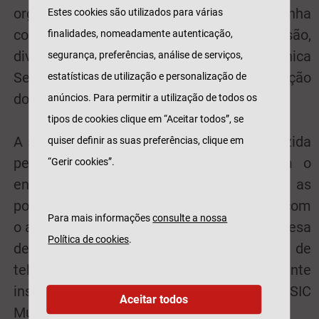
orgulho amplificar este projeto, que se alinha
Estes cookies são utilizados para várias
com os nossos valores de inclusão,
finalidades, nomeadamente autenticação,
diversidade e igualdade”, refere Mónica
segurança, preferências, análise de serviços,
Serrano, Diretora de Marketing e Comunicação
estatísticas de utilização e personalização de
do Grupo Impresa.
anúncios. Para permitir a utilização de todos os
tipos de cookies clique em “Aceitar todos”, se
A série "As Chuteiras são Delas" foi produzida
quiser definir as suas preferências, clique em
pela The Empower Brands House, com o
“Gerir cookies”.
envolvimento das jogadoras, que abriram as
portas das suas vidas de forma genuína, com
Para mais informações
consulte a nossa
o apoio dos clubes e da Federação Portuguesa
Política de cookies
.
de Futebol. É também um momento raro de
televisão: emotivo, revelador e profundamente
inspirador. Estreia: 31 de maio, na SIC e SIC
Aceitar todos
Mulher.