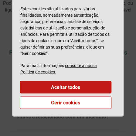
Pode sempre falar com o seu agente se precisar de apoio, ou
Estes cookies são utilizados para várias
ligar para a nossa linha de clientes 211 520 310, disponível
finalidades, nomeadamente autenticação,
durante os dias úteis das 09h às 19h.
segurança, preferências, análise de serviços,
estatísticas de utilização e personalização de
anúncios. Para permitir a utilização de todos os
tipos de cookies clique em “Aceitar todos”, se
quiser definir as suas preferências, clique em
Ficou com dúvidas? Veja as perguntas mais
“Gerir cookies”.
frequentes
Para mais informações
consulte a nossa
Política de cookies
.
Geral
Aceitar todos
Gerir cookies
Como e quando devo comunicar um
sinistro relacionado com um incêndio?