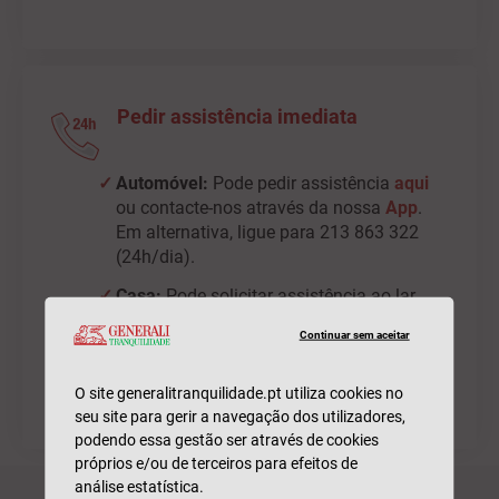
Pedir assistência imediata
Automóvel:
Pode pedir assistência
aqui
ou contacte-nos através da nossa
App
.
Em alternativa, ligue para 213 863 322
(24h/dia).
Casa:
Pode solicitar assistência ao lar
através
aqui
ou nossa
App
. Em
Continuar sem aceitar
alternativa, ligue para 217 252 328
(24h/dia).
O site generalitranquilidade.pt utiliza cookies no
seu site para gerir a navegação dos utilizadores,
podendo essa gestão ser através de cookies
próprios e/ou de terceiros para efeitos de
análise estatística.