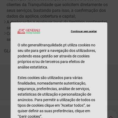
clientes da Tranquilidade que solicitem diretamente os
seus serviços, bastando para isso, a confirmação dos
dados da apólice, cobertura e capital;
A deslocação a qualquer local do território continental
sempre que solicitados os seus serviços;
Continuar sem aceitar
Colocação ainda que provisória de vidro anti-intrusão,
sempre que o vidro a substituir não exista em stock.
O site generalitranquilidade.pt utiliza cookies no
seu site para gerir a navegação dos utilizadores,
GLASSDOMUS: 808 20 20 13
podendo essa gestão ser através de cookies
próprios e/ou de terceiros para efeitos de
análise estatística.
Como podemos ajudá-lo?
Estes cookies são utilizados para várias
finalidades, nomeadamente autenticação,
CONTACTEM-ME
segurança, preferências, análise de serviços,
estatísticas de utilização e personalização de
anúncios. Para permitir a utilização de todos os
tipos de cookies clique em “Aceitar todos”, se
quiser definir as suas preferências, clique em
Seguros Particulares
Seguros Empresas
“Gerir cookies”.